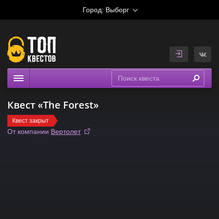
Город:
Выборг
Квесты
Квест «The Forest»
Рейтинги
Квест закрыт
На карте
От компании
Вертолет